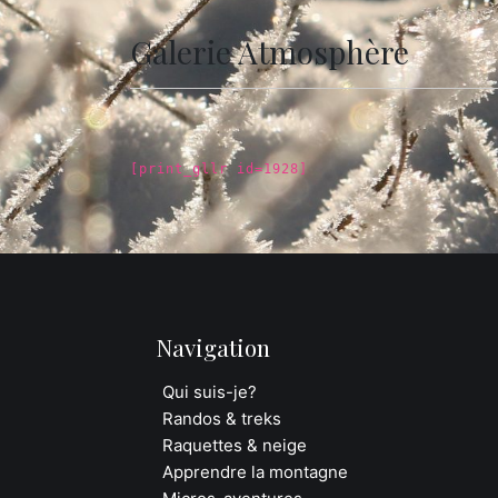
Galerie Atmosphère
[print_gllr id=1928]
Navigation
Qui suis-je?
Randos & treks
Raquettes & neige
Apprendre la montagne