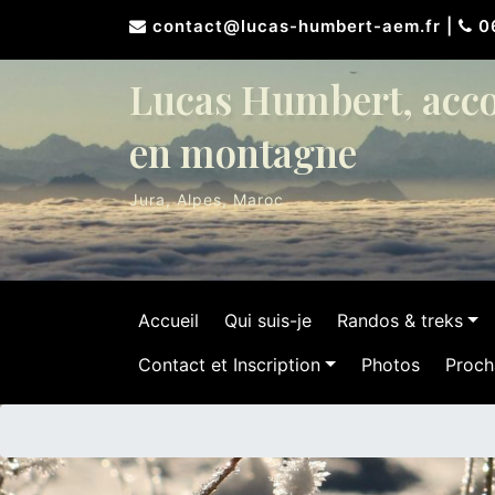
Skip
contact@lucas-humbert-aem.fr
|
06
to
content
Lucas Humbert, acc
en montagne
Jura, Alpes, Maroc
Accueil
Qui suis-je
Randos & treks
Contact et Inscription
Photos
Proch