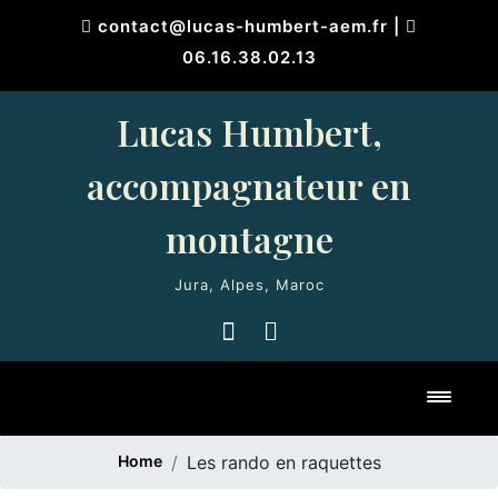
Skip
contact@lucas-humbert-aem.fr
|
to
06.16.38.02.13
content
Lucas Humbert,
accompagnateur en
montagne
Jura, Alpes, Maroc
Toggl
Home
Les rando en raquettes