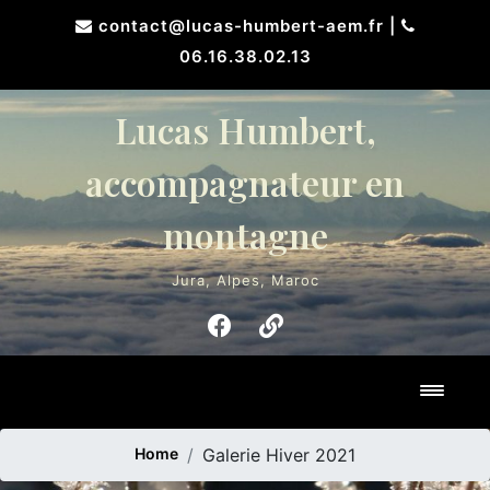
Skip
contact@lucas-humbert-aem.fr
|
to
06.16.38.02.13
content
Lucas Humbert,
accompagnateur en
montagne
Jura, Alpes, Maroc
Toggl
Home
Galerie Hiver 2021