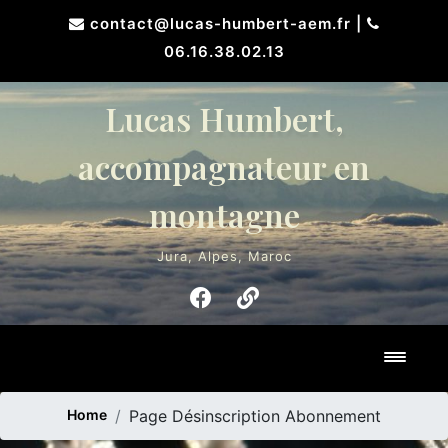
Skip
contact@lucas-humbert-aem.fr
|
to
06.16.38.02.13
content
Lucas Humbert,
accompagnateur en
montagne
Jura, Alpes, Maroc
Toggl
Home
Page Désinscription Abonnement