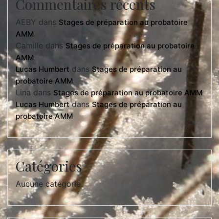
Commentaires récents
AEBY
dans
Stages de préparation au probatoire
AMM
Camille
dans
Stages de préparation au probatoire
AMM
dans
Lucas Humbert
Stages de préparation au
probatoire AMM
Lina
dans
Stages de préparation au probatoire AMM
dans
Lucas Humbert
Stages de préparation au
probatoire AMM
Catégories
Aucune catégorie