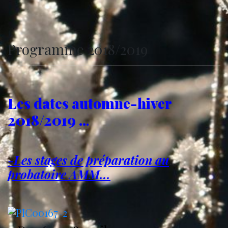
Programme 2018/2019
Les dates automne-hiver
2018/2019 ..
.
-Les stages de préparation au
probatoire AMM..
.