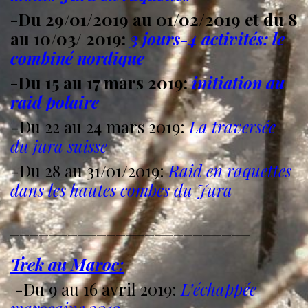
-Du 29/01/2019 au 01/02/2019 et du 8
au 10/03/ 2019:
3 jours-4 activités: le
combiné nordique
-Du 15 au 17 mars 2019:
initiation au
raid polaire
-Du 22 au 24 mars 2019:
La traversée
du jura suisse
-Du 28 au 31/01/2019:
Raid en raquettes
dans les hautes combes du Jura
—————————————————————————
Trek au Maroc:
-Du 9 au 16 avril 2019:
L’échappée