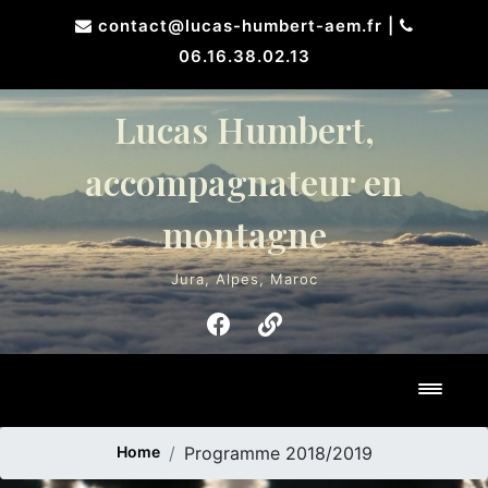
Skip
contact@lucas-humbert-aem.fr
|
to
06.16.38.02.13
content
Lucas Humbert,
accompagnateur en
montagne
Jura, Alpes, Maroc
Toggl
Home
Programme 2018/2019