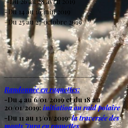
-Du 26 au 28 avril 2019
-Du 14 au 16 juin 2019
-Du 25 au 27 octobre 2019
————————————————————————-
Randonnée en raquettes:
-Du 4 au 6/01/2019 et du 18 au
20/01/2019:
initiation au raid polaire
-Du 11 au 13/01/2019:
la traversée des
monts Jura en raquettes