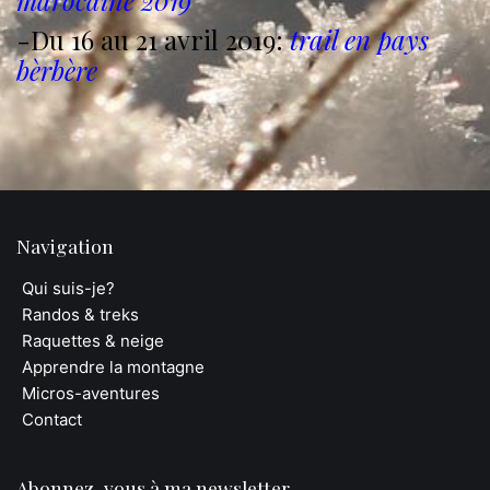
marocaine 2019
-Du 16 au 21 avril 2019:
trail en pays
bèrbère
Navigation
Qui suis-je?
Randos & treks
Raquettes & neige
Apprendre la montagne
Micros-aventures
Contact
Abonnez-vous à ma newsletter